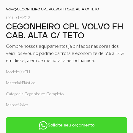
Volvo
CEGONHEIRO CPL VOLVO FH CAB. ALTA C/ TETO
COD
16802
CEGONHEIRO CPL VOLVO FH
CAB. ALTA C/ TETO
Compre nossos equipamentos já pintados nas cores dos
veículos e/ou no padrão da frota e economize de 5% a 14%
em diesel, além de melhorar a aerodinâmica.
Modelo(s):
FH
Material:
Plástico
Categoria:
Cegonheiro Completo
Marca:
Volvo
Solicite seu orçamento