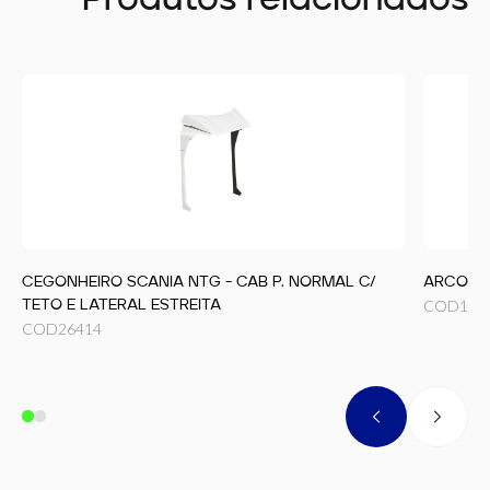
Produtos relacionados
CEGONHEIRO SCANIA NTG - CAB P. NORMAL C/
ARCO TE
COD
105
TETO E LATERAL ESTREITA
COD
26414