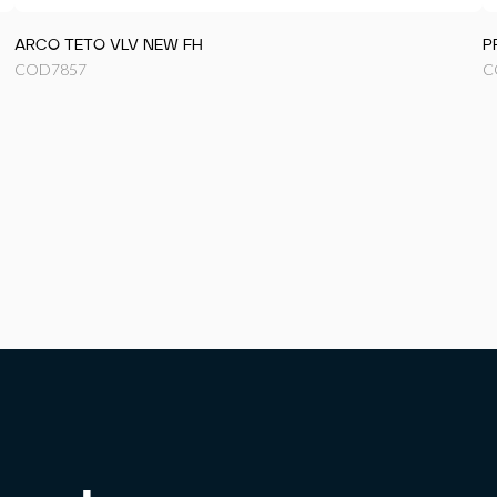
ARCO TETO VLV NEW FH
P
COD
7857
C