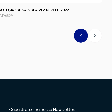
ROTEÇÃO DE VÁLVULA VLV NEW FH 2022
CALH
OD
6829
COD
Cadastre-se na nossa Newsletter: