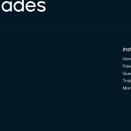
dades
Ins
Ho
Fal
Que
Tra
Man