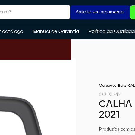
Solicite seu orçamento
r catálogo
Manual de Garantia
Política da Qualida
Mercedes-Benz
CAL
COD
5947
CALHA 
2021
Produzida com pad