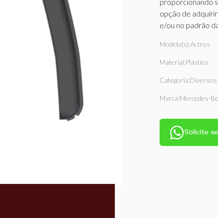
proporcionando s
opção de adquirir
e/ou no padrão da
Modelo(s):
Actros
Material:
Plástico
Categoria:
Diversos
Marca:
Mercedes-B
Solicite 